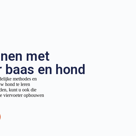
inen met
r baas en hond
delijke methodes en
uw hond te leren
den, kunt u ook die
we viervoeter opbouwen