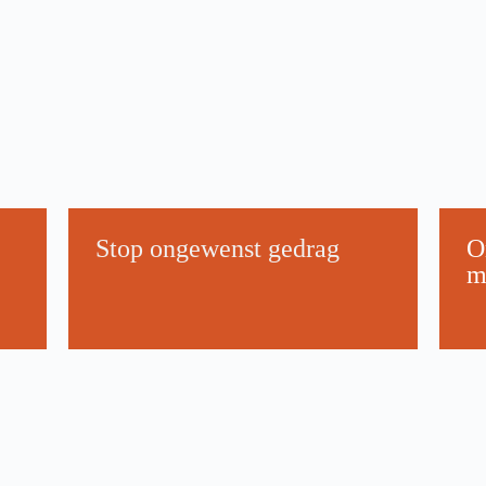
Stop ongewenst gedrag
O
m