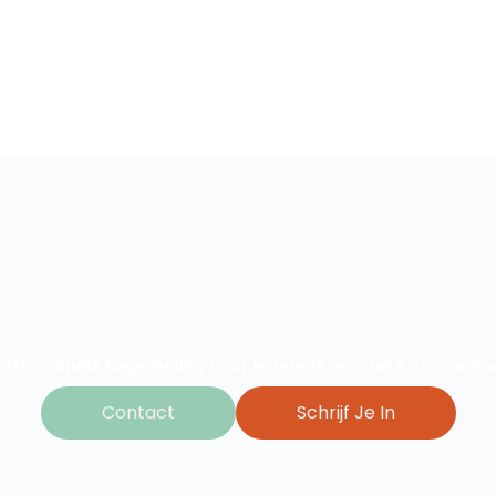
rofessionele begeleiding voor iedere levensfase van uw ho
Contact
Schrijf Je In